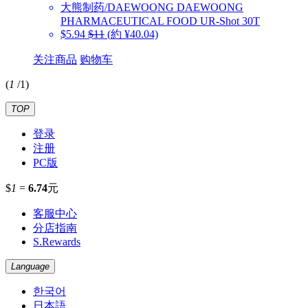
大熊制药/DAEWOONG
DAEWOONG
PHARMACEUTICAL FOOD UR-Shot 30T
$5.94
$11
(約 ¥40.04)
关注商品
购物车
(
1
/
1
)
TOP
登录
注册
PC版
$
1
=
6.74
元
客服中心
分店指南
S.Rewards
Language
한국어
日本語