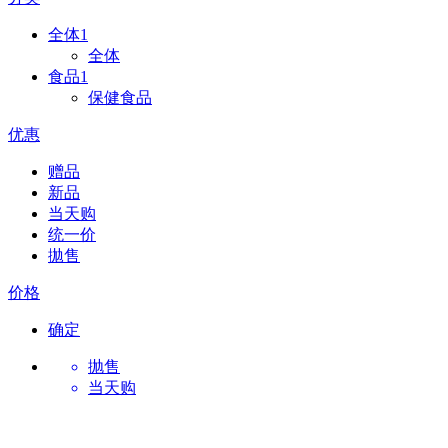
全体
1
全体
食品
1
保健食品
优惠
赠品
新品
当天购
统一价
拋售
价格
确定
抛售
当天购