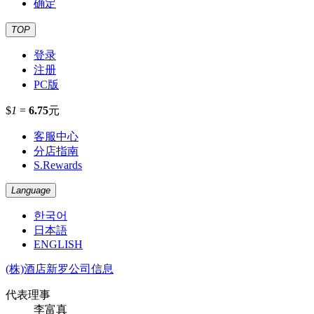
确定
TOP
登录
注册
PC版
$
1
=
6.75
元
客服中心
分店指南
S.Rewards
Language
한국어
日本語
ENGLISH
(株)酒店新罗公司信息
代表理事
李富真