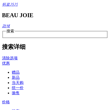
뒤로가기
BEAU JOIE
검색
搜索
搜索详细
清除选项
优惠
赠品
新品
当天购
统一价
拋售
价格