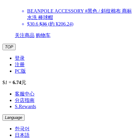
BEANPOLE ACCESSORY
#黑色 / 斜纹棉布 商标
水洗 棒球帽
$30.6
$36
(約 ¥206.24)
关注商品
购物车
TOP
登录
注册
PC版
$
1
=
6.74
元
客服中心
分店指南
S.Rewards
Language
한국어
日本語