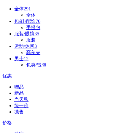
全体
291
全体
包/鞋/配饰
76
手提包
服装/眼镜
35
服装
运动/休闲
3
高尔夫
男士
12
包类/钱包
优惠
赠品
新品
当天购
统一价
拋售
价格