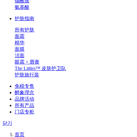
烟酰胺
氨基酸
护肤指南
所有护肤
面霜
精华
面膜
洁面
眼霜 + 唇膏
The Littles™ 皮肤护卫队
护肤旅行装
免税专售
醉象理念
品牌活动
所有产品
门店专柜
닫기
首页