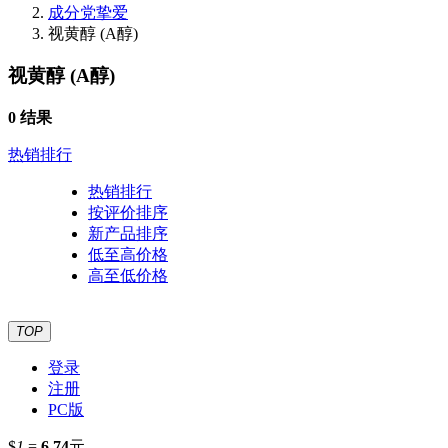
成分党挚爱
视黄醇 (A醇)
视黄醇 (A醇)
0 结果
热销排行
热销排行
按评价排序
新产品排序
低至高价格
高至低价格
TOP
登录
注册
PC版
$
1
=
6.74
元