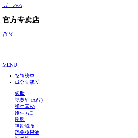
뒤로가기
官方专卖店
검색
MENU
畅销榜单
成分党挚爱
多肽
视黄醇 (A醇)
维生素B5
维生素C
刷酸
神经酰胺
玛鲁拉果油